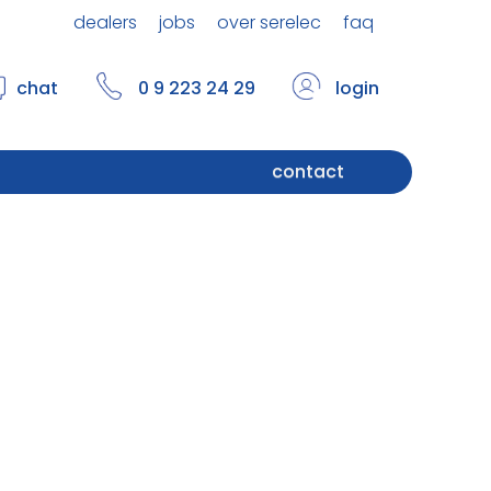
dealers
jobs
over serelec
faq
chat
0 9 223 24 29
login
contact