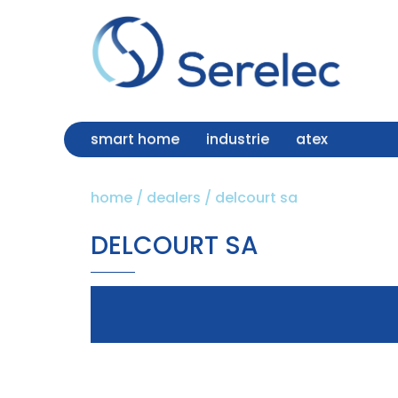
smart home
industrie
atex
home
/
dealers
/
delcourt sa
DELCOURT SA