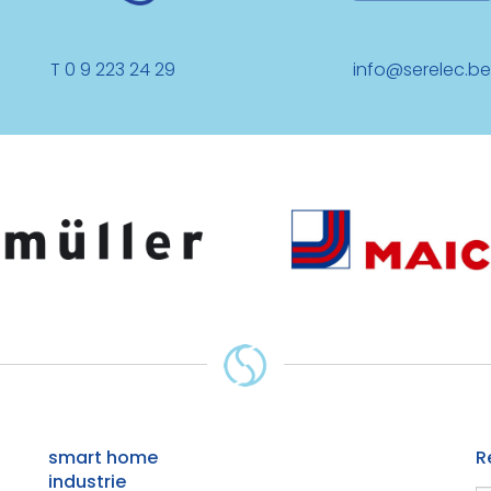
T 0 9 223 24 29
info@serelec.b
smart home
R
industrie