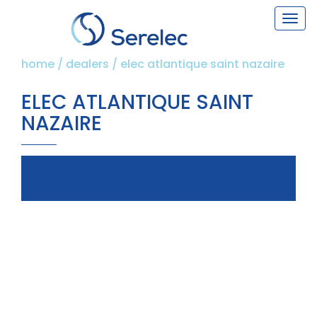
Togg
navi
home
/
dealers
/
elec atlantique saint nazaire
ELEC ATLANTIQUE SAINT
NAZAIRE